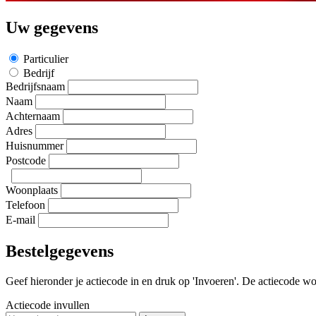
Uw gegevens
Particulier
Bedrijf
Bedrijfsnaam
Naam
Achternaam
Adres
Huisnummer
Postcode
Woonplaats
Telefoon
E-mail
Bestelgegevens
Geef hieronder je actiecode in en druk op 'Invoeren'. De actiecode wor
Actiecode invullen